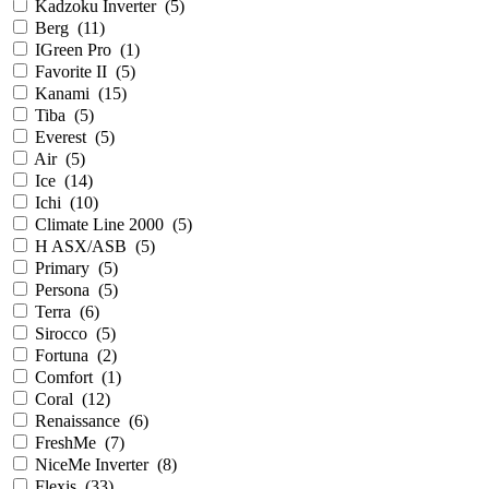
Kadzoku Inverter
(
5
)
Berg
(
11
)
IGreen Pro
(
1
)
Favorite II
(
5
)
Kanami
(
15
)
Tiba
(
5
)
Everest
(
5
)
Air
(
5
)
Ice
(
14
)
Ichi
(
10
)
Climate Line 2000
(
5
)
H ASX/ASB
(
5
)
Primary
(
5
)
Persona
(
5
)
Terra
(
6
)
Sirocco
(
5
)
Fortuna
(
2
)
Comfort
(
1
)
Coral
(
12
)
Renaissance
(
6
)
FreshMe
(
7
)
NiceMe Inverter
(
8
)
Flexis
(
33
)