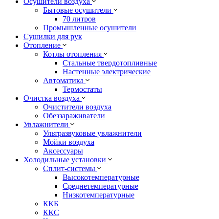
Осушители воздуха
Бытовые осушители
70 литров
Промышленные осушители
Сушилки для рук
Отопление
Котлы отопления
Стальные твердотопливные
Настенные электрические
Автоматика
Термостаты
Очистка воздуха
Очистители воздуха
Обеззараживатели
Увлажнители
Ультразвуковые увлажнители
Мойки воздуха
Аксессуары
Холодильные установки
Сплит-системы
Высокотемпературные
Среднетемпературные
Низкотемпературные
ККБ
ККС