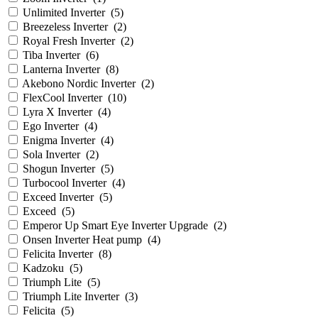
Unlimited Inverter
(
5
)
Breezeless Inverter
(
2
)
Royal Fresh Inverter
(
2
)
Tiba Inverter
(
6
)
Lanterna Inverter
(
8
)
Akebono Nordic Inverter
(
2
)
FlexCool Inverter
(
10
)
Lyra X Inverter
(
4
)
Ego Inverter
(
4
)
Enigma Inverter
(
4
)
Sola Inverter
(
2
)
Shogun Inverter
(
5
)
Turbocool Inverter
(
4
)
Exceed Inverter
(
5
)
Exceed
(
5
)
Emperor Up Smart Eye Inverter Upgrade
(
2
)
Onsen Inverter Heat pump
(
4
)
Felicita Inverter
(
8
)
Kadzoku
(
5
)
Triumph Lite
(
5
)
Triumph Lite Inverter
(
3
)
Felicita
(
5
)