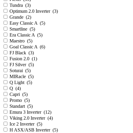
Tundra
(
3
)
Optimum 2.0 Inverter
(
3
)
Grande
(
2
)
Easy Classic A
(
5
)
Smartline
(
5
)
Era Classic A
(
5
)
Maestro
(
5
)
Goal Classic A
(
6
)
FJ Black
(
3
)
Fusion 2.0
(
1
)
FJ Silver
(
5
)
Soturai
(
5
)
MIRacle
(
5
)
Q Light
(
5
)
Q
(
4
)
Capri
(
5
)
Promo
(
5
)
Standart
(
5
)
Emura 3 Inverter
(
12
)
Viking 2.0 Inverter
(
4
)
Ice 2 Inverter
(
5
)
H ASX/ASB Inverter
(
5
)