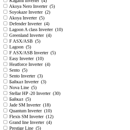
Kagami Inverter
(
4
)
Akoya Nero Inverter
(
5
)
Soyokaze Inverter
(
2
)
Akoya Inverter
(
5
)
Defender Inverter
(
4
)
Lagoon A class Inverter
(
10
)
Greenland Inverter
(
4
)
F ASX/ASB
(
5
)
Lagoon
(
5
)
F ASX/ASB Inverter
(
5
)
Easy Inverter
(
10
)
Heatforce Inverter
(
4
)
Sento
(
5
)
Sento Inverter
(
3
)
Байкал Inverter
(
3
)
Nova Line
(
5
)
Stellar HP -20 Inverter
(
30
)
Байкал
(
5
)
Jade SM Inverter
(
18
)
Quantum Inverter
(
10
)
Flexis SM Inverter
(
12
)
Grand line Inverter
(
4
)
Prestige Line
(
5
)