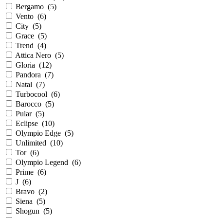
Bergamo
(
5
)
Vento
(
6
)
City
(
5
)
Grace
(
5
)
Trend
(
4
)
Attica Nero
(
5
)
Gloria
(
12
)
Pandora
(
7
)
Natal
(
7
)
Turbocool
(
6
)
Barocco
(
5
)
Pular
(
5
)
Eclipse
(
10
)
Olympio Edge
(
5
)
Unlimited
(
10
)
Tor
(
6
)
Olympio Legend
(
6
)
Prime
(
6
)
J
(
6
)
Bravo
(
2
)
Siena
(
5
)
Shogun
(
5
)