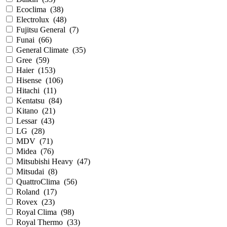
Ecoclima
(
38
)
Electrolux
(
48
)
Fujitsu General
(
7
)
Funai
(
66
)
General Climate
(
35
)
Gree
(
59
)
Haier
(
153
)
Hisense
(
106
)
Hitachi
(
11
)
Kentatsu
(
84
)
Kitano
(
21
)
Lessar
(
43
)
LG
(
28
)
MDV
(
71
)
Midea
(
76
)
Mitsubishi Heavy
(
47
)
Mitsudai
(
8
)
QuattroClima
(
56
)
Roland
(
17
)
Rovex
(
23
)
Royal Clima
(
98
)
Royal Thermo
(
33
)