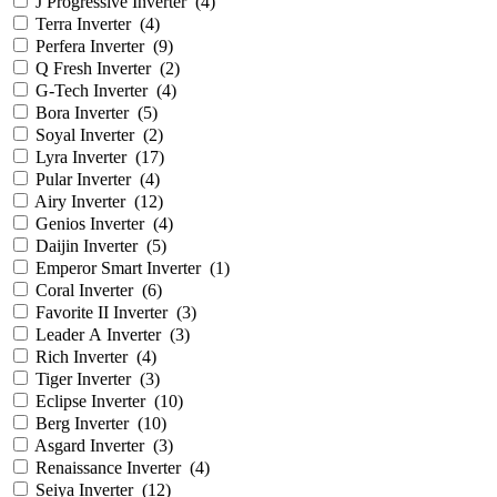
J Progressive Inverter
(
4
)
Terra Inverter
(
4
)
Perfera Inverter
(
9
)
Q Fresh Inverter
(
2
)
G-Tech Inverter
(
4
)
Bora Inverter
(
5
)
Soyal Inverter
(
2
)
Lyra Inverter
(
17
)
Pular Inverter
(
4
)
Airy Inverter
(
12
)
Genios Inverter
(
4
)
Daijin Inverter
(
5
)
Emperor Smart Inverter
(
1
)
Coral Inverter
(
6
)
Favorite II Inverter
(
3
)
Leader А Inverter
(
3
)
Rich Inverter
(
4
)
Tiger Inverter
(
3
)
Eclipse Inverter
(
10
)
Berg Inverter
(
10
)
Asgard Inverter
(
3
)
Renaissance Inverter
(
4
)
Seiya Inverter
(
12
)