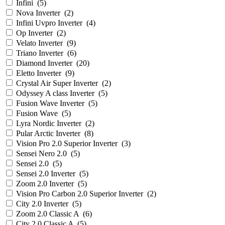
Infini
(
5
)
Nova Inverter
(
2
)
Infini Uvpro Inverter
(
4
)
Op Inverter
(
2
)
Velato Inverter
(
9
)
Triano Inverter
(
6
)
Diamond Inverter
(
20
)
Eletto Inverter
(
9
)
Crystal Air Super Inverter
(
2
)
Odyssey A class Inverter
(
5
)
Fusion Wave Inverter
(
5
)
Fusion Wave
(
5
)
Lyra Nordic Inverter
(
2
)
Pular Arctic Inverter
(
8
)
Vision Pro 2.0 Superior Inverter
(
3
)
Sensei Nero 2.0
(
5
)
Sensei 2.0
(
5
)
Sensei 2.0 Inverter
(
5
)
Zoom 2.0 Inverter
(
5
)
Vision Pro Carbon 2.0 Superior Inverter
(
2
)
City 2.0 Inverter
(
5
)
Zoom 2.0 Classic A
(
6
)
City 2.0 Classic A
(
5
)