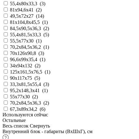
55,4x80x33,3
(
3
)
81х94,6x41
(
2
)
49,5х72х27
(
14
)
81х104,8х45,5
(
1
)
84,5х90,5х36,3
(
2
)
55,4х81,5х33,3
(
5
)
55,5х77х30
(
1
)
70,2х84,5х36,2
(
1
)
70х126х90,8
(
3
)
96,6x99x35,4
(
1
)
34x94x132
(
2
)
125х161,5х76,5
(
1
)
90x117x75
(
5
)
33,3x81,5х55,4
(
3
)
95,2х148,3x41
(
1
)
55x77x30
(
2
)
70,2x84,5x36,3
(
2
)
67,3x89x34,2
(
6
)
Используются сейчас
Остальные
Весь список
Свернуть
Внутренний блок - габариты (ВхШхГ), см