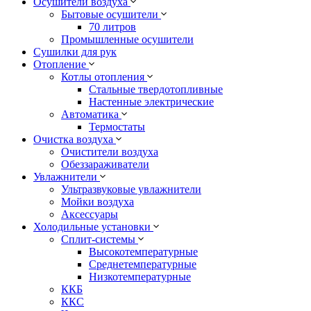
Осушители воздуха
Бытовые осушители
70 литров
Промышленные осушители
Сушилки для рук
Отопление
Котлы отопления
Стальные твердотопливные
Настенные электрические
Автоматика
Термостаты
Очистка воздуха
Очистители воздуха
Обеззараживатели
Увлажнители
Ультразвуковые увлажнители
Мойки воздуха
Аксессуары
Холодильные установки
Сплит-системы
Высокотемпературные
Среднетемпературные
Низкотемпературные
ККБ
ККС