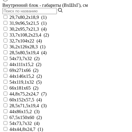
Внутренний блок - габариты (ВхШхГ), см
29,7x80,2x18,9
(
1
)
31,9x96,5x21,5
(
1
)
30,2x95,7x21,3
(
4
)
33,7x108,2x23,4
(
2
)
32,7х104х22
(
4
)
36,2х126х28,3
(
1
)
28,5x80,5x19,4
(
4
)
54х73,7х32
(
2
)
44x111x15,2
(
2
)
69x271x66
(
2
)
44x146x15,2
(
2
)
54х119,1х32
(
5
)
66x181x65
(
2
)
44,8х75,2х24,7
(
7
)
60x152x57,5
(
4
)
28,5x71,5x19,4
(
3
)
44x86х15,2
(
3
)
67,5x150х60
(
2
)
54x73,7x32
(
4
)
44х44,8х24,7
(
1
)