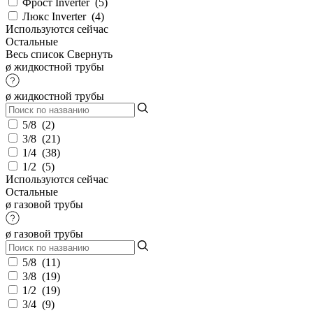
Фрост Inverter
(
5
)
Люкс Inverter
(
4
)
Используются сейчас
Остальные
Весь список
Свернуть
ø жидкостной трубы
ø жидкостной трубы
5/8
(
2
)
3/8
(
21
)
1/4
(
38
)
1/2
(
5
)
Используются сейчас
Остальные
ø газовой трубы
ø газовой трубы
5/8
(
11
)
3/8
(
19
)
1/2
(
19
)
3/4
(
9
)