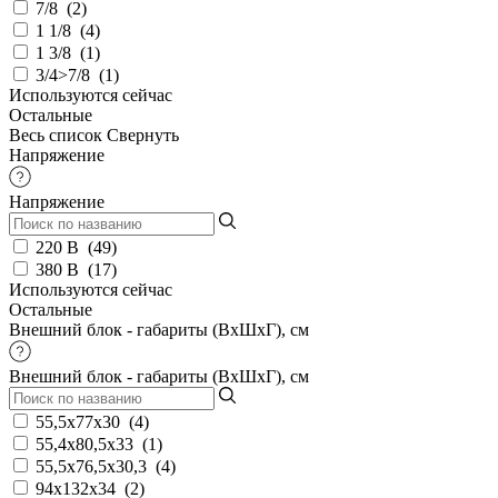
7/8
(
2
)
1 1/8
(
4
)
1 3/8
(
1
)
3/4>7/8
(
1
)
Используются сейчас
Остальные
Весь список
Свернуть
Напряжение
Напряжение
220 В
(
49
)
380 В
(
17
)
Используются сейчас
Остальные
Внешний блок - габариты (ВхШхГ), см
Внешний блок - габариты (ВхШхГ), см
55,5x77x30
(
4
)
55,4x80,5x33
(
1
)
55,5х76,5х30,3
(
4
)
94x132x34
(
2
)