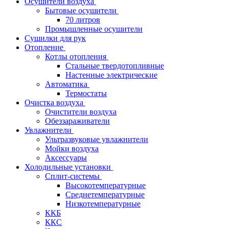
Осушители воздуха
Бытовые осушители
70 литров
Промышленные осушители
Сушилки для рук
Отопление
Котлы отопления
Стальные твердотопливные
Настенные электрические
Автоматика
Термостаты
Очистка воздуха
Очистители воздуха
Обеззараживатели
Увлажнители
Ультразвуковые увлажнители
Мойки воздуха
Аксессуары
Холодильные установки
Сплит-системы
Высокотемпературные
Среднетемпературные
Низкотемпературные
ККБ
ККС