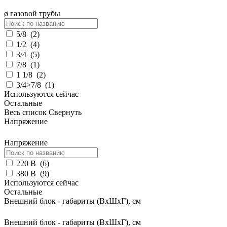
ø газовой трубы
5/8
(
2
)
1/2
(
4
)
3/4
(
5
)
7/8
(
1
)
1 1/8
(
2
)
3/4>7/8
(
1
)
Используются сейчас
Остальные
Весь список
Свернуть
Напряжение
Напряжение
220 В
(
6
)
380 В
(
9
)
Используются сейчас
Остальные
Внешний блок - габариты (ВхШхГ), см
Внешний блок - габариты (ВхШхГ), см