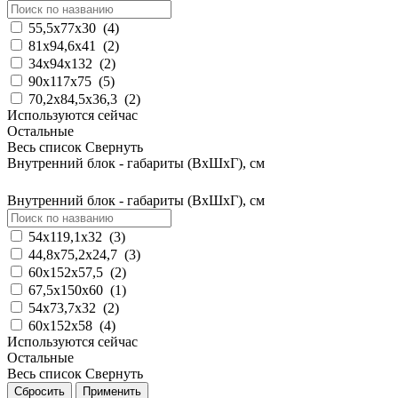
55,5x77x30
(
4
)
81х94,6x41
(
2
)
34x94x132
(
2
)
90x117x75
(
5
)
70,2x84,5x36,3
(
2
)
Используются сейчас
Остальные
Весь список
Свернуть
Внутренний блок - габариты (ВхШхГ), см
Внутренний блок - габариты (ВхШхГ), см
54х119,1х32
(
3
)
44,8х75,2х24,7
(
3
)
60x152x57,5
(
2
)
67,5x150х60
(
1
)
54x73,7x32
(
2
)
60x152х58
(
4
)
Используются сейчас
Остальные
Весь список
Свернуть