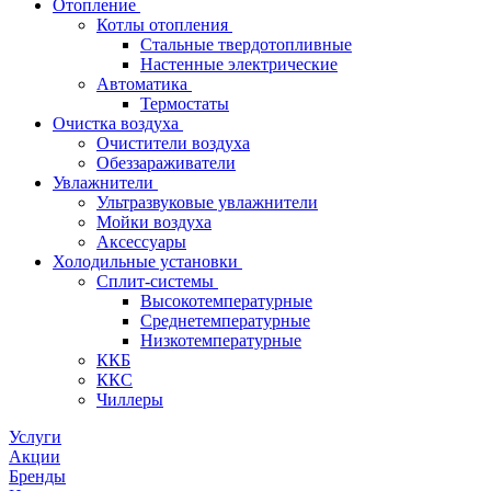
Отопление
Котлы отопления
Стальные твердотопливные
Настенные электрические
Автоматика
Термостаты
Очистка воздуха
Очистители воздуха
Обеззараживатели
Увлажнители
Ультразвуковые увлажнители
Мойки воздуха
Аксессуары
Холодильные установки
Сплит-системы
Высокотемпературные
Среднетемпературные
Низкотемпературные
ККБ
ККС
Чиллеры
Услуги
Акции
Бренды