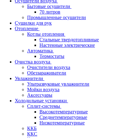
Осушители воздуха
Бытовые осушители
70 литров
Промышленные осушители
Сушилки для рук
Отопление
Котлы отопления
Стальные твердотопливные
Настенные электрические
Автоматика
Термостаты
Очистка воздуха
Очистители воздуха
Обеззараживатели
Увлажнители
Ультразвуковые увлажнители
Мойки воздуха
Аксессуары
Холодильные установки
Сплит-системы
Высокотемпературные
Среднетемпературные
Низкотемпературные
ККБ
ККС