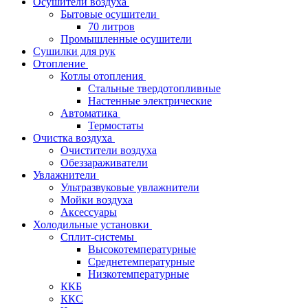
Осушители воздуха
Бытовые осушители
70 литров
Промышленные осушители
Сушилки для рук
Отопление
Котлы отопления
Стальные твердотопливные
Настенные электрические
Автоматика
Термостаты
Очистка воздуха
Очистители воздуха
Обеззараживатели
Увлажнители
Ультразвуковые увлажнители
Мойки воздуха
Аксессуары
Холодильные установки
Сплит-системы
Высокотемпературные
Среднетемпературные
Низкотемпературные
ККБ
ККС