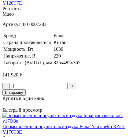
Y120T7E
Рейтинг:
Мало
Артикул:
00-0007283
Бренд
Funai
Страна производителя
Китай
Мощность, Вт
1630
Напряжение, В
220
Габариты (ВхШхГ), мм
825х485х365
141 920 ₽
−
+
В корзину
Купить в один клик
Быстрый просмотр
Промышленный осушитель воздуха Funai Yamaneko RAD-
Y170T8E