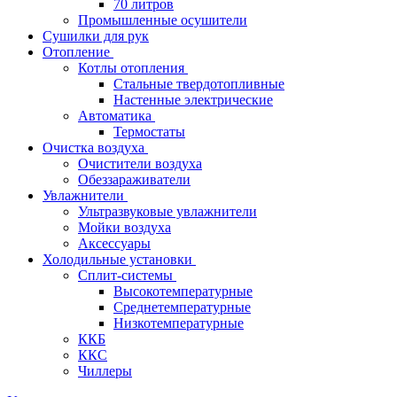
70 литров
Промышленные осушители
Сушилки для рук
Отопление
Котлы отопления
Стальные твердотопливные
Настенные электрические
Автоматика
Термостаты
Очистка воздуха
Очистители воздуха
Обеззараживатели
Увлажнители
Ультразвуковые увлажнители
Мойки воздуха
Аксессуары
Холодильные установки
Сплит-системы
Высокотемпературные
Среднетемпературные
Низкотемпературные
ККБ
ККС
Чиллеры