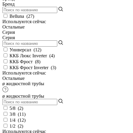
Бренд
Belluna
(
27
)
Используются сейчас
Остальные
Серия
Серия
Универсал
(
12
)
ККБ Люкс Inverter
(
4
)
ККБ Фрост
(
8
)
ККБ Фрост Inverter
(
3
)
Используются сейчас
Остальные
ø жидкостной трубы
ø жидкостной трубы
5/8
(
2
)
3/8
(
11
)
1/4
(
12
)
1/2
(
2
)
Используются сейчас