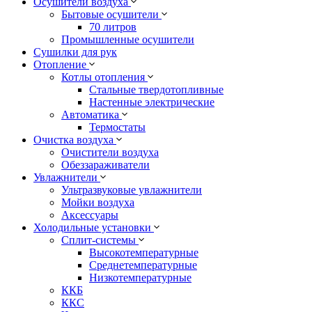
Осушители воздуха
Бытовые осушители
70 литров
Промышленные осушители
Сушилки для рук
Отопление
Котлы отопления
Стальные твердотопливные
Настенные электрические
Автоматика
Термостаты
Очистка воздуха
Очистители воздуха
Обеззараживатели
Увлажнители
Ультразвуковые увлажнители
Мойки воздуха
Аксессуары
Холодильные установки
Сплит-системы
Высокотемпературные
Среднетемпературные
Низкотемпературные
ККБ
ККС