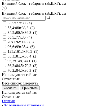
Внешний блок - габариты (ВхШхГ), см
Внешний блок - габариты (ВхШхГ), см
55,5x77x30
(
4
)
55,4x80x33,3
(
2
)
84,5х90,5х36,3
(
1
)
55,5х77х30
(
4
)
70х126х90,8
(
3
)
96,6x99x35,4
(
6
)
125х161,5х76,5
(
1
)
33,3x81,5х55,4
(
2
)
95,2х148,3x41
(
1
)
36,2x84,5х70,2
(
2
)
70,2x84,5x36,3
(
1
)
Используются сейчас
Остальные
Весь список
Свернуть
Используются сейчас
Остальные
Главная
Холодильные установки