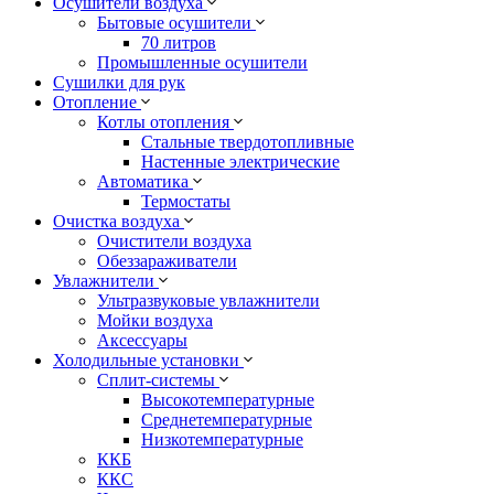
Осушители воздуха
Бытовые осушители
70 литров
Промышленные осушители
Сушилки для рук
Отопление
Котлы отопления
Стальные твердотопливные
Настенные электрические
Автоматика
Термостаты
Очистка воздуха
Очистители воздуха
Обеззараживатели
Увлажнители
Ультразвуковые увлажнители
Мойки воздуха
Аксессуары
Холодильные установки
Сплит-системы
Высокотемпературные
Среднетемпературные
Низкотемпературные
ККБ
ККС