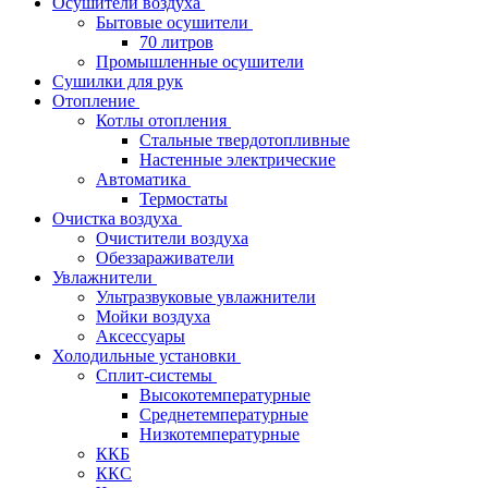
Осушители воздуха
Бытовые осушители
70 литров
Промышленные осушители
Сушилки для рук
Отопление
Котлы отопления
Стальные твердотопливные
Настенные электрические
Автоматика
Термостаты
Очистка воздуха
Очистители воздуха
Обеззараживатели
Увлажнители
Ультразвуковые увлажнители
Мойки воздуха
Аксессуары
Холодильные установки
Сплит-системы
Высокотемпературные
Среднетемпературные
Низкотемпературные
ККБ
ККС