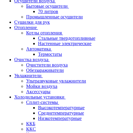
Осушители воздуха
Бытовые осушители
70 литров
Промышленные осушители
Сушилки для рук
Отопление
Котлы отопления
Стальные твердотопливные
Настенные электрические
Автоматика
Термостаты
Очистка воздуха
Очистители воздуха
Обеззараживатели
Увлажнители
Ультразвуковые увлажнители
Мойки воздуха
Аксессуары
Холодильные установки
Сплит-системы
Высокотемпературные
Среднетемпературные
Низкотемпературные
ККБ
ККС