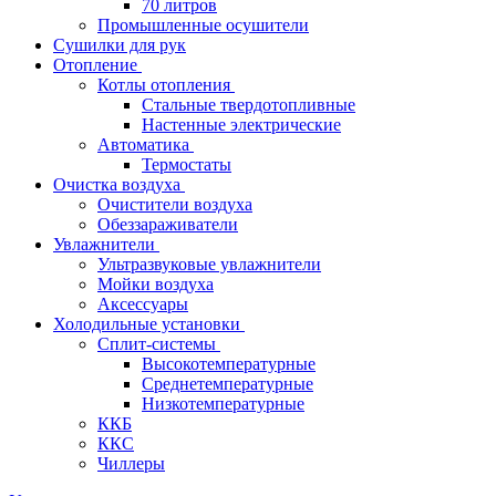
70 литров
Промышленные осушители
Сушилки для рук
Отопление
Котлы отопления
Стальные твердотопливные
Настенные электрические
Автоматика
Термостаты
Очистка воздуха
Очистители воздуха
Обеззараживатели
Увлажнители
Ультразвуковые увлажнители
Мойки воздуха
Аксессуары
Холодильные установки
Сплит-системы
Высокотемпературные
Среднетемпературные
Низкотемпературные
ККБ
ККС
Чиллеры