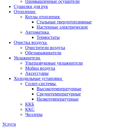
Промышленные осушители
Сушилки для рук
Отопление
Котлы отопления
Стальные твердотопливные
Настенные электрические
Автоматика
Термостаты
Очистка воздуха
Очистители воздуха
Обеззараживатели
Увлажнители
Ультразвуковые увлажнители
Мойки воздуха
Аксессуары
Холодильные установки
Сплит-системы
Высокотемпературные
Среднетемпературные
Низкотемпературные
ККБ
ККС
Чиллеры
Услуги