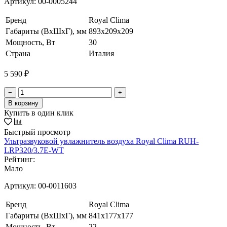
Артикул:
00-0005244
Бренд
Royal Clima
Габариты (ВхШхГ), мм
893x209x209
Мощность, Вт
30
Страна
Италия
5 590 ₽
−
+
В корзину
Купить в один клик
Быстрый просмотр
Ультразвуковой увлажнитель воздуха Royal Clima RUH-
LRP320/3.7E-WT
Рейтинг:
Мало
Артикул:
00-0011603
Бренд
Royal Clima
Габариты (ВхШхГ), мм
841x177x177
Мощность, Вт
22