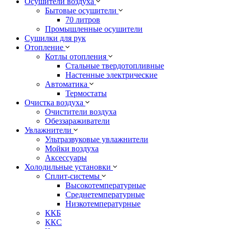
Осушители воздуха
Бытовые осушители
70 литров
Промышленные осушители
Сушилки для рук
Отопление
Котлы отопления
Стальные твердотопливные
Настенные электрические
Автоматика
Термостаты
Очистка воздуха
Очистители воздуха
Обеззараживатели
Увлажнители
Ультразвуковые увлажнители
Мойки воздуха
Аксессуары
Холодильные установки
Сплит-системы
Высокотемпературные
Среднетемпературные
Низкотемпературные
ККБ
ККС