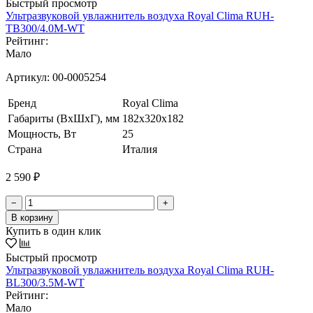
Быстрый просмотр
Ультразвуковой увлажнитель воздуха Royal Clima RUH-
TB300/4.0M-WT
Рейтинг:
Мало
Артикул:
00-0005254
Бренд
Royal Clima
Габариты (ВхШхГ), мм
182x320x182
Мощность, Вт
25
Страна
Италия
2 590 ₽
−
+
В корзину
Купить в один клик
Быстрый просмотр
Ультразвуковой увлажнитель воздуха Royal Clima RUH-
BL300/3.5M-WT
Рейтинг:
Мало