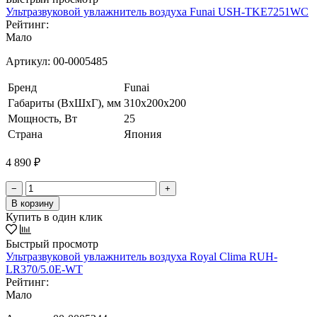
Ультразвуковой увлажнитель воздуха Funai USH-TKE7251WC
Рейтинг:
Мало
Артикул:
00-0005485
Бренд
Funai
Габариты (ВхШхГ), мм
310x200x200
Мощность, Вт
25
Страна
Япония
4 890 ₽
−
+
В корзину
Купить в один клик
Быстрый просмотр
Ультразвуковой увлажнитель воздуха Royal Clima RUH-
LR370/5.0E-WT
Рейтинг:
Мало