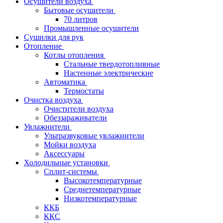
Осушители воздуха
Бытовые осушители
70 литров
Промышленные осушители
Сушилки для рук
Отопление
Котлы отопления
Стальные твердотопливные
Настенные электрические
Автоматика
Термостаты
Очистка воздуха
Очистители воздуха
Обеззараживатели
Увлажнители
Ультразвуковые увлажнители
Мойки воздуха
Аксессуары
Холодильные установки
Сплит-системы
Высокотемпературные
Среднетемпературные
Низкотемпературные
ККБ
ККС