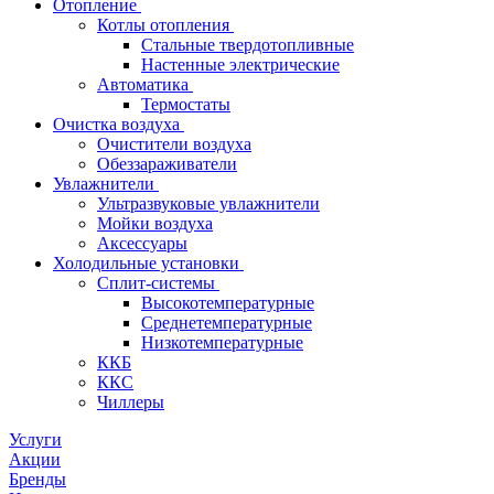
Отопление
Котлы отопления
Стальные твердотопливные
Настенные электрические
Автоматика
Термостаты
Очистка воздуха
Очистители воздуха
Обеззараживатели
Увлажнители
Ультразвуковые увлажнители
Мойки воздуха
Аксессуары
Холодильные установки
Сплит-системы
Высокотемпературные
Среднетемпературные
Низкотемпературные
ККБ
ККС
Чиллеры
Услуги
Акции
Бренды