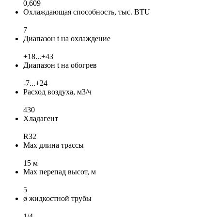
0,609
Охлаждающая способность, тыс. BTU
7
Диапазон t на охлаждение
+18...+43
Диапазон t на обогрев
-7...+24
Расход воздуха, м3/ч
430
Хладагент
R32
Max длина трассы
15 м
Max перепад высот, м
5
ø жидкостной трубы
1/4