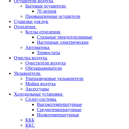
Осушители воздуха
Бытовые осушители
70 литров
Промышленные осушители
Сушилки для рук
Отопление
Котлы отопления
Стальные твердотопливные
Настенные электрические
Автоматика
Термостаты
Очистка воздуха
Очистители воздуха
Обеззараживатели
Увлажнители
Ультразвуковые увлажнители
Мойки воздуха
Аксессуары
Холодильные установки
Сплит-системы
Высокотемпературные
Среднетемпературные
Низкотемпературные
ККБ
ККС