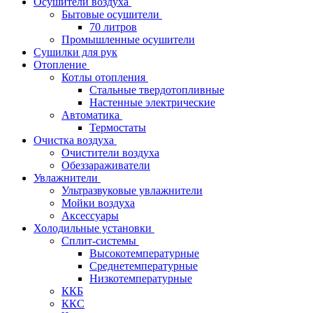
Осушители воздуха
Бытовые осушители
70 литров
Промышленные осушители
Сушилки для рук
Отопление
Котлы отопления
Стальные твердотопливные
Настенные электрические
Автоматика
Термостаты
Очистка воздуха
Очистители воздуха
Обеззараживатели
Увлажнители
Ультразвуковые увлажнители
Мойки воздуха
Аксессуары
Холодильные установки
Сплит-системы
Высокотемпературные
Среднетемпературные
Низкотемпературные
ККБ
ККС