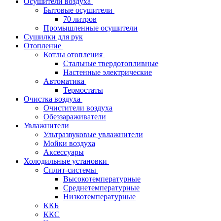
Осушители воздуха
Бытовые осушители
70 литров
Промышленные осушители
Сушилки для рук
Отопление
Котлы отопления
Стальные твердотопливные
Настенные электрические
Автоматика
Термостаты
Очистка воздуха
Очистители воздуха
Обеззараживатели
Увлажнители
Ультразвуковые увлажнители
Мойки воздуха
Аксессуары
Холодильные установки
Сплит-системы
Высокотемпературные
Среднетемпературные
Низкотемпературные
ККБ
ККС