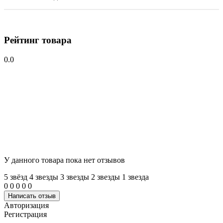
Рейтинг товара
0.0
У данного товара пока нет отзывов
5 звёзд
4 звeзды
3 звeзды
2 звeзды
1 звeзда
0
0
0
0
0
Написать отзыв
Авторизация
Регистрация