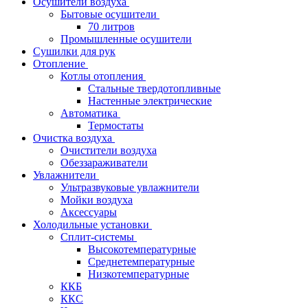
Осушители воздуха
Бытовые осушители
70 литров
Промышленные осушители
Сушилки для рук
Отопление
Котлы отопления
Стальные твердотопливные
Настенные электрические
Автоматика
Термостаты
Очистка воздуха
Очистители воздуха
Обеззараживатели
Увлажнители
Ультразвуковые увлажнители
Мойки воздуха
Аксессуары
Холодильные установки
Сплит-системы
Высокотемпературные
Среднетемпературные
Низкотемпературные
ККБ
ККС