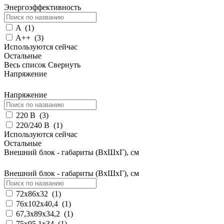
Энергоэффективность
A
(
1
)
A++
(
3
)
Используются сейчас
Остальные
Весь список
Свернуть
Напряжение
Напряжение
220 В
(
3
)
220/240 B
(
1
)
Используются сейчас
Остальные
Внешний блок - габариты (ВхШхГ), см
Внешний блок - габариты (ВхШхГ), см
72х86x32
(
1
)
76х102х40,4
(
1
)
67,3x89x34,2
(
1
)
75x95,1x34
(
1
)