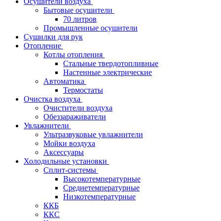
Осушители воздуха
Бытовые осушители
70 литров
Промышленные осушители
Сушилки для рук
Отопление
Котлы отопления
Стальные твердотопливные
Настенные электрические
Автоматика
Термостаты
Очистка воздуха
Очистители воздуха
Обеззараживатели
Увлажнители
Ультразвуковые увлажнители
Мойки воздуха
Аксессуары
Холодильные установки
Сплит-системы
Высокотемпературные
Среднетемпературные
Низкотемпературные
ККБ
ККС