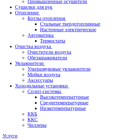
Промышленные осушители
Сушилки для рук
Отопление
Котлы отопления
Стальные твердотопливные
Настенные электрические
Автоматика
Термостаты
Очистка воздуха
Очистители воздуха
Обеззараживатели
Увлажнители
Ультразвуковые увлажнители
Мойки воздуха
Аксессуары
Холодильные установки
Сплит-системы
Высокотемпературные
Среднетемпературные
Низкотемпературные
ККБ
ККС
Чиллеры
Услуги