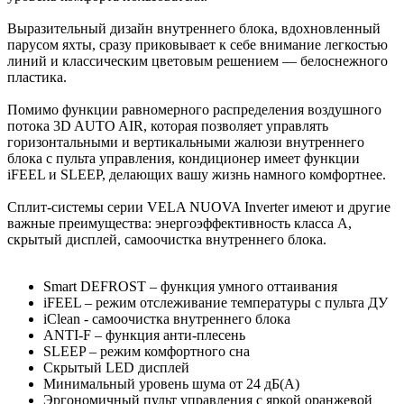
Выразительный дизайн внутреннего блока, вдохновленный
парусом яхты, сразу приковывает к себе внимание легкостью
линий и классическим цветовым решением — белоснежного
пластика.
Помимо функции равномерного распределения воздушного
потока 3D AUTO AIR, которая позволяет управлять
горизонтальными и вертикальными жалюзи внутреннего
блока с пульта управления, кондиционер имеет функции
iFEEL и SLEEP, делающих вашу жизнь намного комфортнее.
Сплит-системы серии VELA NUOVA Inverter имеют и другие
важные преимущества: энергоэффективность класса А,
скрытый дисплей, самоочистка внутреннего блока.
Smart DEFROST – функция умного оттаивания
iFEEL – режим отслеживание температуры с пульта ДУ
iClean - cамоочистка внутреннего блока
ANTI-F – функция анти-плесень
SLEEP – режим комфортного сна
Скрытый LED дисплей
Минимальный уровень шума от 24 дБ(А)
Эргономичный пульт управления с яркой оранжевой