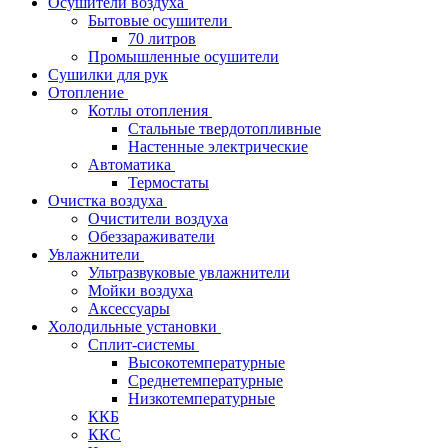
Осушители воздуха
Бытовые осушители
70 литров
Промышленные осушители
Сушилки для рук
Отопление
Котлы отопления
Стальные твердотопливные
Настенные электрические
Автоматика
Термостаты
Очистка воздуха
Очистители воздуха
Обеззараживатели
Увлажнители
Ультразвуковые увлажнители
Мойки воздуха
Аксессуары
Холодильные установки
Сплит-системы
Высокотемпературные
Среднетемпературные
Низкотемпературные
ККБ
ККС