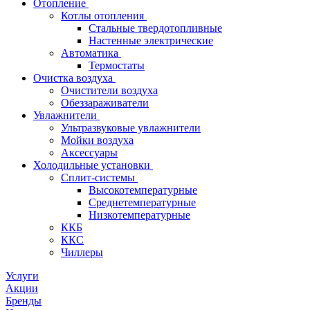
Отопление
Котлы отопления
Стальные твердотопливные
Настенные электрические
Автоматика
Термостаты
Очистка воздуха
Очистители воздуха
Обеззараживатели
Увлажнители
Ультразвуковые увлажнители
Мойки воздуха
Аксессуары
Холодильные установки
Сплит-системы
Высокотемпературные
Среднетемпературные
Низкотемпературные
ККБ
ККС
Чиллеры
Услуги
Акции
Бренды