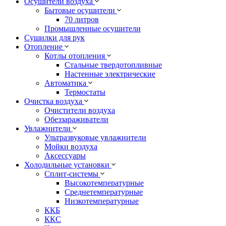
Осушители воздуха
Бытовые осушители
70 литров
Промышленные осушители
Сушилки для рук
Отопление
Котлы отопления
Стальные твердотопливные
Настенные электрические
Автоматика
Термостаты
Очистка воздуха
Очистители воздуха
Обеззараживатели
Увлажнители
Ультразвуковые увлажнители
Мойки воздуха
Аксессуары
Холодильные установки
Сплит-системы
Высокотемпературные
Среднетемпературные
Низкотемпературные
ККБ
ККС