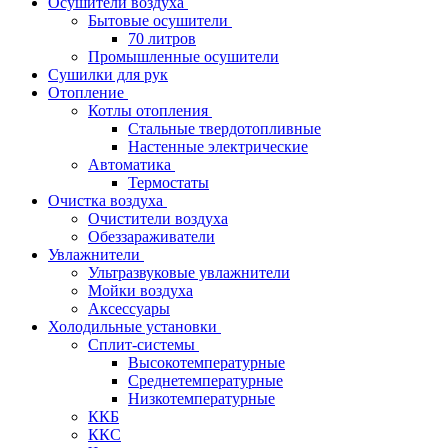
Осушители воздуха
Бытовые осушители
70 литров
Промышленные осушители
Сушилки для рук
Отопление
Котлы отопления
Стальные твердотопливные
Настенные электрические
Автоматика
Термостаты
Очистка воздуха
Очистители воздуха
Обеззараживатели
Увлажнители
Ультразвуковые увлажнители
Мойки воздуха
Аксессуары
Холодильные установки
Сплит-системы
Высокотемпературные
Среднетемпературные
Низкотемпературные
ККБ
ККС