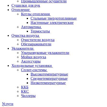
Промышленные осушители
Сушилки для рук
Отопление
Котлы отопления
Стальные твердотопливные
Настенные электрические
Автоматика
Термостаты
Очистка воздуха
Очистители воздуха
Обеззараживатели
Увлажнители
Ультразвуковые увлажнители
Мойки воздуха
Аксессуары
Холодильные установки
Сплит-системы
Высокотемпературные
Среднетемпературные
Низкотемпературные
ККБ
ККС
Чиллеры
Услуги