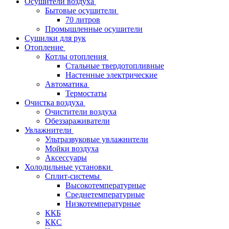
Осушители воздуха
Бытовые осушители
70 литров
Промышленные осушители
Сушилки для рук
Отопление
Котлы отопления
Стальные твердотопливные
Настенные электрические
Автоматика
Термостаты
Очистка воздуха
Очистители воздуха
Обеззараживатели
Увлажнители
Ультразвуковые увлажнители
Мойки воздуха
Аксессуары
Холодильные установки
Сплит-системы
Высокотемпературные
Среднетемпературные
Низкотемпературные
ККБ
ККС