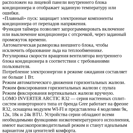
расположен на лицевой панели внутреннего блока
кондиционера и отображает заданную температуру или
ошибки.
«Плавный» пуск: защищает электронные компоненты
кондиционера от перепадов напряжения.
Функция таймера позволяет запрограммировать включение
или выключение кондиционера с отсрочкой, через заданный
промежуток времени.
Автоматическая разморозка внешнего блока, чтобы
исключить образование льда на теплообменнике.
Регулировка скорости вращения вентилятора внутреннего
блока кондиционера в соответствии с требованиями
пользователя.
Потребление электроэнергии в режиме ожидания составляет
не больше 1 Вт.
Режим автоматического движения горизонтальных жалюзи.
Режим фиксирования горизонтальных жалюзи с пульта
Режим фиксирования вертикальных жалюзи вручную.
LOMO INVERTER ARCTIC R32 — серия настенных сплит-
систем инверторного типа от бренда Gree работает на фреоне
R32, оснащена модулем WI-FI и представлена 4 моделями 9к,
12к, 18к и 24к BTU. Устройства серии обладают всеми
необходимыми функциями низкотемпературного исполнения,
имеют высокопроизводительный режим и станут идеальным
вариантом для ценителей комфорта.