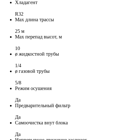
Хладагент
R32
Max длина трассы
25 м
Max перепад высот, м
10
ø жидкостной трубы
1/4
ø газовой трубы
5/8
Режим осушения
Да
Предварительный фильтр
Да
Самоочистка внут блока
Да
Непрерывное движение заслонок