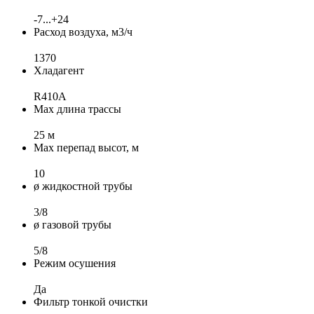
-7...+24
Расход воздуха, м3/ч
1370
Хладагент
R410A
Max длина трассы
25 м
Max перепад высот, м
10
ø жидкостной трубы
3/8
ø газовой трубы
5/8
Режим осушения
Да
Фильтр тонкой очистки