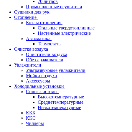
70 литров
Промышленные осушители
Сушилки для рук
Отопление
Котлы отопления
Стальные твердотопливные
Настенные электрические
Автоматика
Термостаты
Очистка воздуха
Очистители воздуха
Обеззараживатели
Увлажнители
Ультразвуковые увлажнители
Мойки воздуха
Аксессуары
Холодильные установки
Сплит-системы
Высокотемпературные
Среднетемпературные
Низкотемпературные
ККБ
ККС
Чиллеры