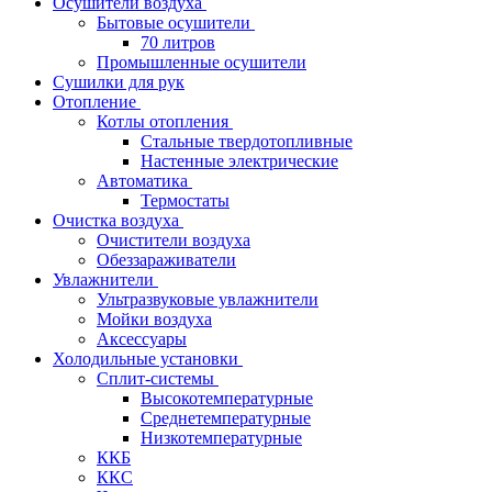
Осушители воздуха
Бытовые осушители
70 литров
Промышленные осушители
Сушилки для рук
Отопление
Котлы отопления
Стальные твердотопливные
Настенные электрические
Автоматика
Термостаты
Очистка воздуха
Очистители воздуха
Обеззараживатели
Увлажнители
Ультразвуковые увлажнители
Мойки воздуха
Аксессуары
Холодильные установки
Сплит-системы
Высокотемпературные
Среднетемпературные
Низкотемпературные
ККБ
ККС