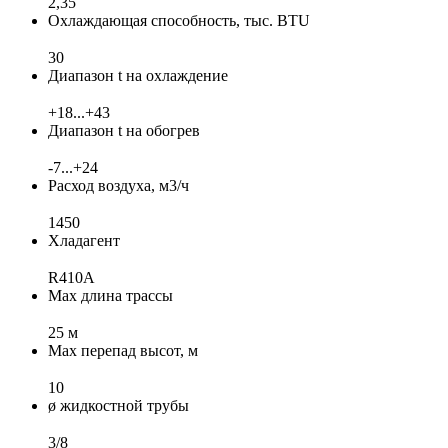
2,35
Охлаждающая способность, тыс. BTU
30
Диапазон t на охлаждение
+18...+43
Диапазон t на обогрев
-7...+24
Расход воздуха, м3/ч
1450
Хладагент
R410A
Max длина трассы
25 м
Max перепад высот, м
10
ø жидкостной трубы
3/8