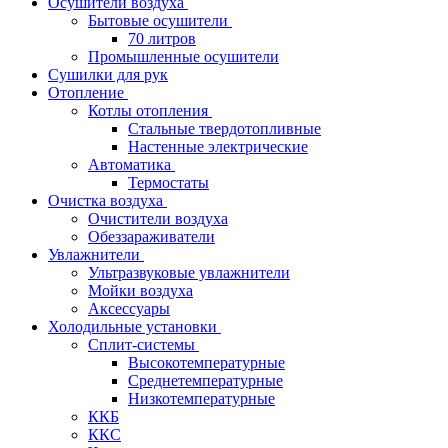
Осушители воздуха
Бытовые осушители
70 литров
Промышленные осушители
Сушилки для рук
Отопление
Котлы отопления
Стальные твердотопливные
Настенные электрические
Автоматика
Термостаты
Очистка воздуха
Очистители воздуха
Обеззараживатели
Увлажнители
Ультразвуковые увлажнители
Мойки воздуха
Аксессуары
Холодильные установки
Сплит-системы
Высокотемпературные
Среднетемпературные
Низкотемпературные
ККБ
ККС