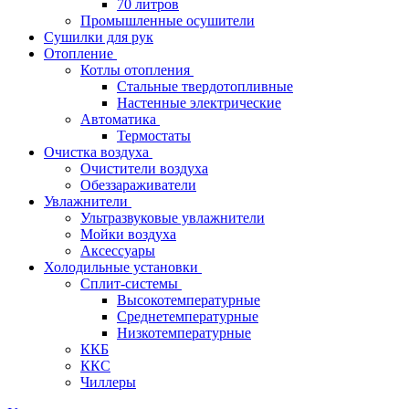
70 литров
Промышленные осушители
Сушилки для рук
Отопление
Котлы отопления
Стальные твердотопливные
Настенные электрические
Автоматика
Термостаты
Очистка воздуха
Очистители воздуха
Обеззараживатели
Увлажнители
Ультразвуковые увлажнители
Мойки воздуха
Аксессуары
Холодильные установки
Сплит-системы
Высокотемпературные
Среднетемпературные
Низкотемпературные
ККБ
ККС
Чиллеры