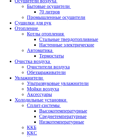
Осушители воздуха
Бытовые осушители
70 литров
Промышленные осушители
Сушилки для рук
Отопление
Котлы отопления
Стальные твердотопливные
Настенные электрические
Автоматика
Термостаты
Очистка воздуха
Очистители воздуха
Обеззараживатели
Увлажнители
Ультразвуковые увлажнители
Мойки воздуха
Аксессуары
Холодильные установки
Сплит-системы
Высокотемпературные
Среднетемпературные
Низкотемпературные
ККБ
ККС