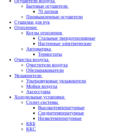
Осушители воздуха
Бытовые осушители
70 литров
Промышленные осушители
Сушилки для рук
Отопление
Котлы отопления
Стальные твердотопливные
Настенные электрические
Автоматика
Термостаты
Очистка воздуха
Очистители воздуха
Обеззараживатели
Увлажнители
Ультразвуковые увлажнители
Мойки воздуха
Аксессуары
Холодильные установки
Сплит-системы
Высокотемпературные
Среднетемпературные
Низкотемпературные
ККБ
ККС