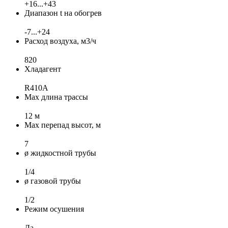
+16...+43
Диапазон t на обогрев
-7...+24
Расход воздуха, м3/ч
820
Хладагент
R410A
Max длина трассы
12 м
Max перепад высот, м
7
ø жидкостной трубы
1/4
ø газовой трубы
1/2
Режим осушения
Да