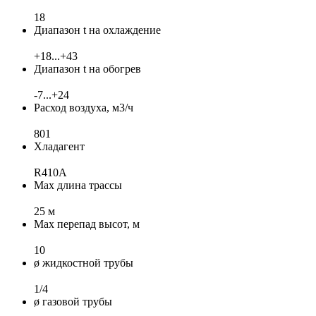
18
Диапазон t на охлаждение
+18...+43
Диапазон t на обогрев
-7...+24
Расход воздуха, м3/ч
801
Хладагент
R410A
Max длина трассы
25 м
Max перепад высот, м
10
ø жидкостной трубы
1/4
ø газовой трубы