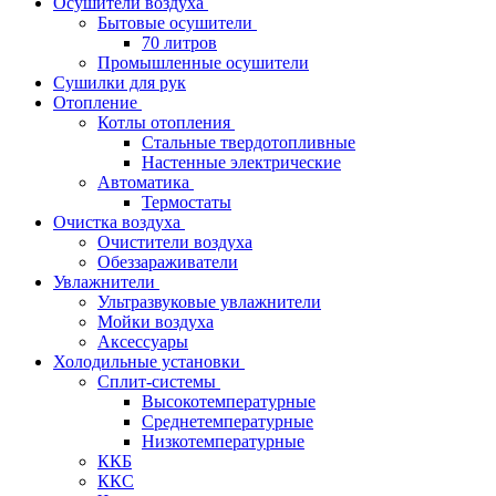
Осушители воздуха
Бытовые осушители
70 литров
Промышленные осушители
Сушилки для рук
Отопление
Котлы отопления
Стальные твердотопливные
Настенные электрические
Автоматика
Термостаты
Очистка воздуха
Очистители воздуха
Обеззараживатели
Увлажнители
Ультразвуковые увлажнители
Мойки воздуха
Аксессуары
Холодильные установки
Сплит-системы
Высокотемпературные
Среднетемпературные
Низкотемпературные
ККБ
ККС