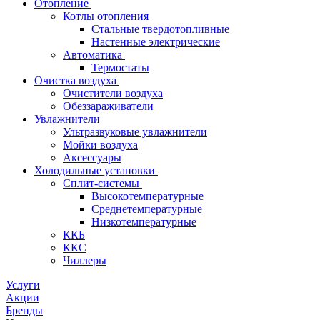
Отопление
Котлы отопления
Стальные твердотопливные
Настенные электрические
Автоматика
Термостаты
Очистка воздуха
Очистители воздуха
Обеззараживатели
Увлажнители
Ультразвуковые увлажнители
Мойки воздуха
Аксессуары
Холодильные установки
Сплит-системы
Высокотемпературные
Среднетемпературные
Низкотемпературные
ККБ
ККС
Чиллеры
Услуги
Акции
Бренды