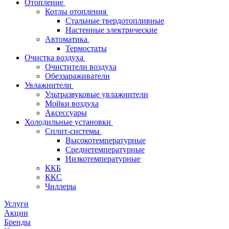
Отопление
Котлы отопления
Стальные твердотопливные
Настенные электрические
Автоматика
Термостаты
Очистка воздуха
Очистители воздуха
Обеззараживатели
Увлажнители
Ультразвуковые увлажнители
Мойки воздуха
Аксессуары
Холодильные установки
Сплит-системы
Высокотемпературные
Среднетемпературные
Низкотемпературные
ККБ
ККС
Чиллеры
Услуги
Акции
Бренды