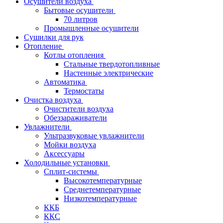
Осушители воздуха
Бытовые осушители
70 литров
Промышленные осушители
Сушилки для рук
Отопление
Котлы отопления
Стальные твердотопливные
Настенные электрические
Автоматика
Термостаты
Очистка воздуха
Очистители воздуха
Обеззараживатели
Увлажнители
Ультразвуковые увлажнители
Мойки воздуха
Аксессуары
Холодильные установки
Сплит-системы
Высокотемпературные
Среднетемпературные
Низкотемпературные
ККБ
ККС