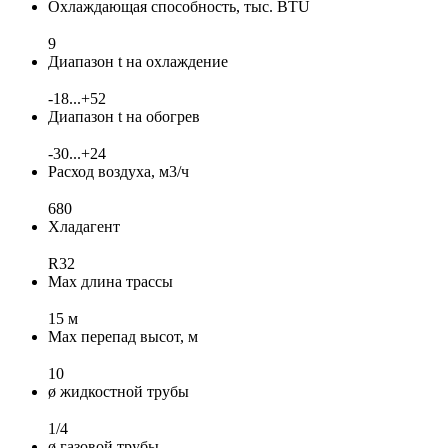
Охлаждающая способность, тыс. BTU
9
Диапазон t на охлаждение
-18...+52
Диапазон t на обогрев
-30...+24
Расход воздуха, м3/ч
680
Хладагент
R32
Max длина трассы
15 м
Max перепад высот, м
10
ø жидкостной трубы
1/4
ø газовой трубы