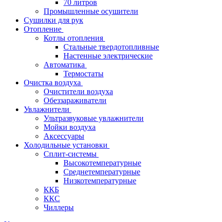
70 литров
Промышленные осушители
Сушилки для рук
Отопление
Котлы отопления
Стальные твердотопливные
Настенные электрические
Автоматика
Термостаты
Очистка воздуха
Очистители воздуха
Обеззараживатели
Увлажнители
Ультразвуковые увлажнители
Мойки воздуха
Аксессуары
Холодильные установки
Сплит-системы
Высокотемпературные
Среднетемпературные
Низкотемпературные
ККБ
ККС
Чиллеры