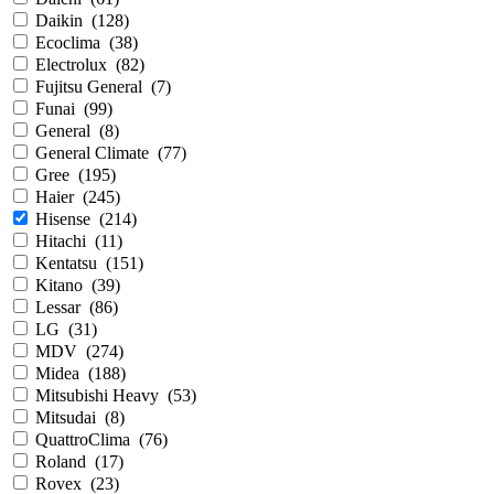
Daikin
(
128
)
Ecoclima
(
38
)
Electrolux
(
82
)
Fujitsu General
(
7
)
Funai
(
99
)
General
(
8
)
General Climate
(
77
)
Gree
(
195
)
Haier
(
245
)
Hisense
(
214
)
Hitachi
(
11
)
Kentatsu
(
151
)
Kitano
(
39
)
Lessar
(
86
)
LG
(
31
)
MDV
(
274
)
Midea
(
188
)
Mitsubishi Heavy
(
53
)
Mitsudai
(
8
)
QuattroClima
(
76
)
Roland
(
17
)
Rovex
(
23
)