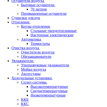
Осушители воздуха
Бытовые осушители
70 литров
Промышленные осушители
Сушилки для рук
Отопление
Котлы отопления
Стальные твердотопливные
Настенные электрические
Автоматика
Термостаты
Очистка воздуха
Очистители воздуха
Обеззараживатели
Увлажнители
Ультразвуковые увлажнители
Мойки воздуха
Аксессуары
Холодильные установки
Сплит-системы
Высокотемпературные
Среднетемпературные
Низкотемпературные
ККБ
ККС