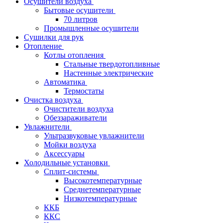
Осушители воздуха
Бытовые осушители
70 литров
Промышленные осушители
Сушилки для рук
Отопление
Котлы отопления
Стальные твердотопливные
Настенные электрические
Автоматика
Термостаты
Очистка воздуха
Очистители воздуха
Обеззараживатели
Увлажнители
Ультразвуковые увлажнители
Мойки воздуха
Аксессуары
Холодильные установки
Сплит-системы
Высокотемпературные
Среднетемпературные
Низкотемпературные
ККБ
ККС