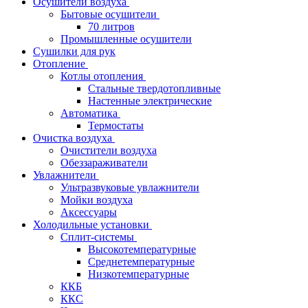
Осушители воздуха
Бытовые осушители
70 литров
Промышленные осушители
Сушилки для рук
Отопление
Котлы отопления
Стальные твердотопливные
Настенные электрические
Автоматика
Термостаты
Очистка воздуха
Очистители воздуха
Обеззараживатели
Увлажнители
Ультразвуковые увлажнители
Мойки воздуха
Аксессуары
Холодильные установки
Сплит-системы
Высокотемпературные
Среднетемпературные
Низкотемпературные
ККБ
ККС