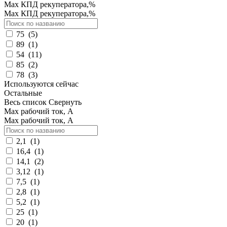
Max КПД рекуператора,%
Max КПД рекуператора,%
75
(
5
)
89
(
1
)
54
(
11
)
85
(
2
)
78
(
3
)
Используются сейчас
Остальные
Весь список
Свернуть
Max рабочий ток, А
Max рабочий ток, А
2,1
(
1
)
16,4
(
1
)
14,1
(
2
)
3,12
(
1
)
7,5
(
1
)
2,8
(
1
)
5,2
(
1
)
25
(
1
)
20
(
1
)