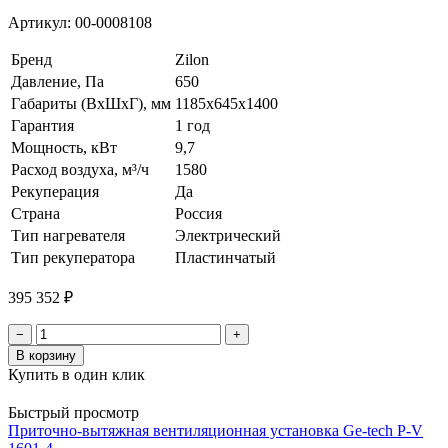
Артикул:
00-0008108
Бренд
Zilon
Давление, Па
650
Габариты (ВхШхГ), мм
1185х645х1400
Гарантия
1 год
Мощность, кВт
9,7
Расход воздуха, м³/ч
1580
Рекуперация
Да
Страна
Россия
Тип нагревателя
Электрический
Тип рекуператора
Пластинчатый
395 352 ₽
−
+
В корзину
Купить в один клик
Быстрый просмотр
Приточно-вытяжная вентиляционная установка Ge-tech P-V