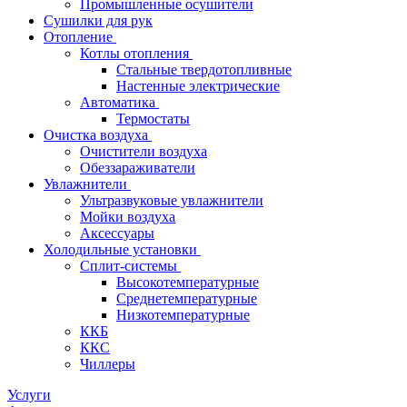
Промышленные осушители
Сушилки для рук
Отопление
Котлы отопления
Стальные твердотопливные
Настенные электрические
Автоматика
Термостаты
Очистка воздуха
Очистители воздуха
Обеззараживатели
Увлажнители
Ультразвуковые увлажнители
Мойки воздуха
Аксессуары
Холодильные установки
Сплит-системы
Высокотемпературные
Среднетемпературные
Низкотемпературные
ККБ
ККС
Чиллеры
Услуги