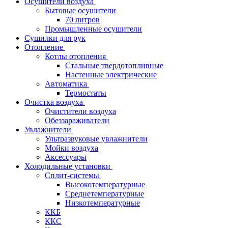
Осушители воздуха
Бытовые осушители
70 литров
Промышленные осушители
Сушилки для рук
Отопление
Котлы отопления
Стальные твердотопливные
Настенные электрические
Автоматика
Термостаты
Очистка воздуха
Очистители воздуха
Обеззараживатели
Увлажнители
Ультразвуковые увлажнители
Мойки воздуха
Аксессуары
Холодильные установки
Сплит-системы
Высокотемпературные
Среднетемпературные
Низкотемпературные
ККБ
ККС