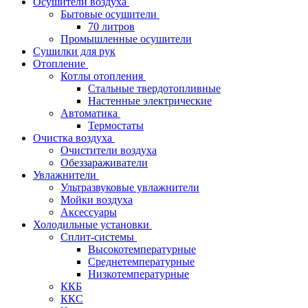
Осушители воздуха
Бытовые осушители
70 литров
Промышленные осушители
Сушилки для рук
Отопление
Котлы отопления
Стальные твердотопливные
Настенные электрические
Автоматика
Термостаты
Очистка воздуха
Очистители воздуха
Обеззараживатели
Увлажнители
Ультразвуковые увлажнители
Мойки воздуха
Аксессуары
Холодильные установки
Сплит-системы
Высокотемпературные
Среднетемпературные
Низкотемпературные
ККБ
ККС