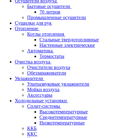
Осушители воздуха
Бытовые осушители
70 литров
Промышленные осушители
Сушилки для рук
Отопление
Котлы отопления
Стальные твердотопливные
Настенные электрические
Автоматика
Термостаты
Очистка воздуха
Очистители воздуха
Обеззараживатели
Увлажнители
Ультразвуковые увлажнители
Мойки воздуха
Аксессуары
Холодильные установки
Сплит-системы
Высокотемпературные
Среднетемпературные
Низкотемпературные
ККБ
ККС