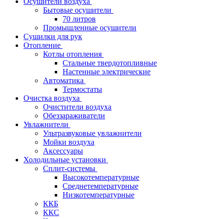
Осушители воздуха
Бытовые осушители
70 литров
Промышленные осушители
Сушилки для рук
Отопление
Котлы отопления
Стальные твердотопливные
Настенные электрические
Автоматика
Термостаты
Очистка воздуха
Очистители воздуха
Обеззараживатели
Увлажнители
Ультразвуковые увлажнители
Мойки воздуха
Аксессуары
Холодильные установки
Сплит-системы
Высокотемпературные
Среднетемпературные
Низкотемпературные
ККБ
ККС