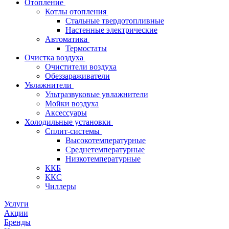
Отопление
Котлы отопления
Стальные твердотопливные
Настенные электрические
Автоматика
Термостаты
Очистка воздуха
Очистители воздуха
Обеззараживатели
Увлажнители
Ультразвуковые увлажнители
Мойки воздуха
Аксессуары
Холодильные установки
Сплит-системы
Высокотемпературные
Среднетемпературные
Низкотемпературные
ККБ
ККС
Чиллеры
Услуги
Акции
Бренды