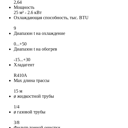
2,64
Мощность
25 м² - 2.6 кВт
Охлаждающая способность, тыс. BTU
9
Диапазон t на охлаждение
0...+50
Диапазон t на обогрев
-15...+30
Хладагент
R410A
Max длина трассы
15 м
ø жидкостной трубы
1/4
ø газовой трубы
3/8
Фильтр тонкой очистки