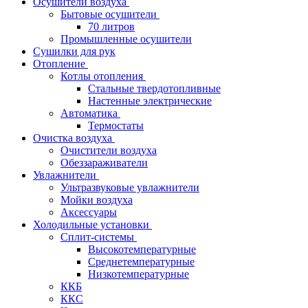
Осушители воздуха
Бытовые осушители
70 литров
Промышленные осушители
Сушилки для рук
Отопление
Котлы отопления
Стальные твердотопливные
Настенные электрические
Автоматика
Термостаты
Очистка воздуха
Очистители воздуха
Обеззараживатели
Увлажнители
Ультразвуковые увлажнители
Мойки воздуха
Аксессуары
Холодильные установки
Сплит-системы
Высокотемпературные
Среднетемпературные
Низкотемпературные
ККБ
ККС