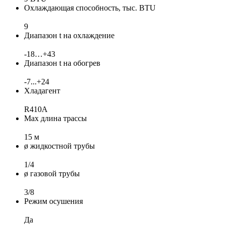
Охлаждающая способность, тыс. BTU
9
Диапазон t на охлаждение
-18…+43
Диапазон t на обогрев
-7...+24
Хладагент
R410A
Max длина трассы
15 м
ø жидкостной трубы
1/4
ø газовой трубы
3/8
Режим осушения
Да