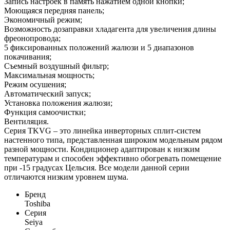
Запись настроек в память нажатием одной кнопки;
Моющаяся передняя панель;
Экономичный режим;
Возможность дозаправки хладагента для увеличения длины
фреонопровода;
5 фиксированных положений жалюзи и 5 диапазонов
покачивания;
Съемный воздушный фильтр;
Максимальная мощность;
Режим осушения;
Автоматический запуск;
Установка положения жалюзи;
Функция самоочистки;
Вентиляция.
Серия TKVG – это линейка инверторных сплит-систем
настенного типа, представленная широким модельным рядом
разной мощности. Кондиционер адаптирован к низким
температурам и способен эффективно обогревать помещение
при -15 градусах Цельсия. Все модели данной серии
отличаются низким уровнем шума.
Бренд
Toshiba
Серия
Seiya