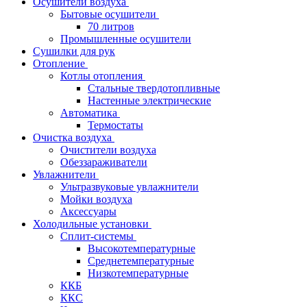
Осушители воздуха
Бытовые осушители
70 литров
Промышленные осушители
Сушилки для рук
Отопление
Котлы отопления
Стальные твердотопливные
Настенные электрические
Автоматика
Термостаты
Очистка воздуха
Очистители воздуха
Обеззараживатели
Увлажнители
Ультразвуковые увлажнители
Мойки воздуха
Аксессуары
Холодильные установки
Сплит-системы
Высокотемпературные
Среднетемпературные
Низкотемпературные
ККБ
ККС